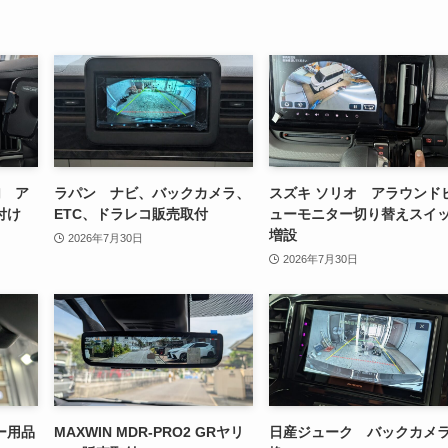
加 ア
ラパン ナビ、バックカメラ、
スズキ ソリオ アラウンド
付け
ETC、ドラレコ販売取付
ューモニター切り替えスイ
増設
2026年7月30日
2026年7月30日
ー用品
MAXWIN MDR-PRO2 GRヤリ
日産ジューク バックカメ