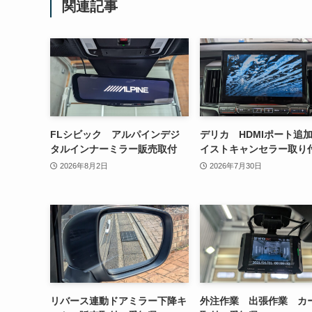
関連記事
FLシビック アルパインデジ
デリカ HDMIポート追
タルインナーミラー販売取付
イストキャンセラー取り
2026年8月2日
2026年7月30日
リバース連動ドアミラー下降キ
外注作業 出張作業 カ