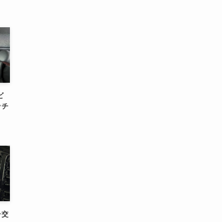
ビ
ッチ
ラ交