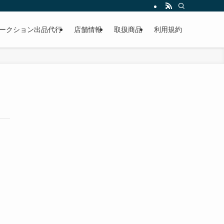
作業もこなしています。出張対応、代車完備、見積り無料です。気軽にお問い合わ
ークション出品代行
店舗情報
取扱商品
利用規約