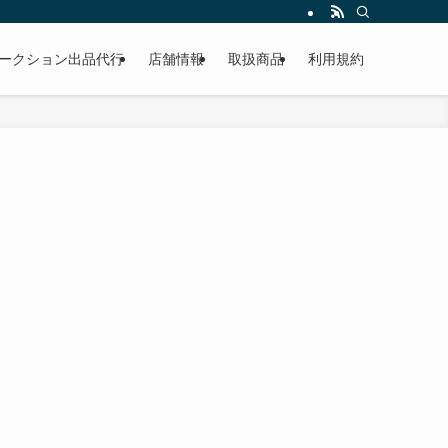
作業もこなしています。出張対応、代車完備、見積り無料です。気軽にお問い合わ
ークション出品代行
店舗情報
取扱商品
利用規約