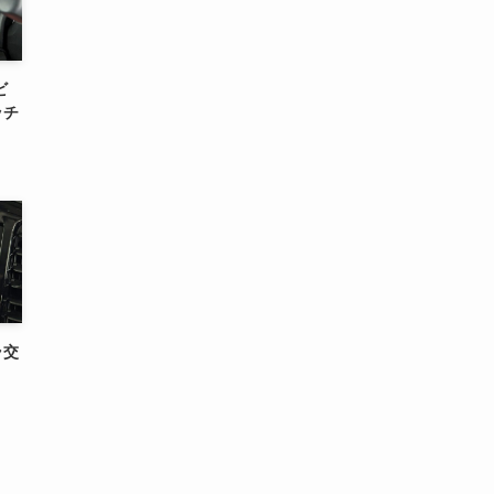
ビ
ッチ
ラ交