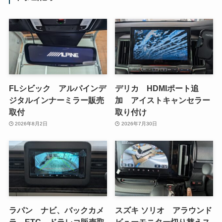
FLシビック アルパインデ
デリカ HDMIポート追
ジタルインナーミラー販売
加 アイストキャンセラー
取付
取り付け
2026年8月2日
2026年7月30日
ラパン ナビ、バックカメ
スズキ ソリオ アラウンド
ラ、ETC、ドラレコ販売取
ビューモニター切り替えス