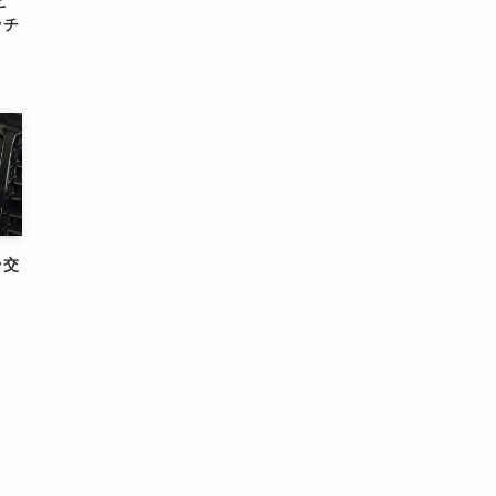
ビ
ッチ
ラ交