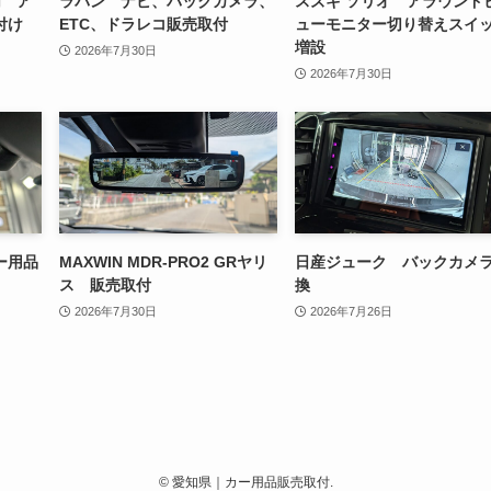
加 ア
ラパン ナビ、バックカメラ、
スズキ ソリオ アラウンド
付け
ETC、ドラレコ販売取付
ューモニター切り替えスイ
増設
2026年7月30日
2026年7月30日
ー用品
MAXWIN MDR-PRO2 GRヤリ
日産ジューク バックカメ
ス 販売取付
換
2026年7月30日
2026年7月26日
©
愛知県｜カー用品販売取付.