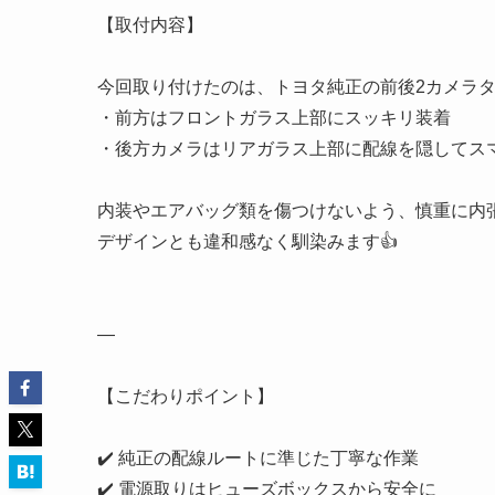
【取付内容】
今回取り付けたのは、トヨタ純正の前後2カメラ
・前方はフロントガラス上部にスッキリ装着
・後方カメラはリアガラス上部に配線を隠してス
内装やエアバッグ類を傷つけないよう、慎重に内
デザインとも違和感なく馴染みます👍
—
【こだわりポイント】
✔️ 純正の配線ルートに準じた丁寧な作業
✔️ 電源取りはヒューズボックスから安全に