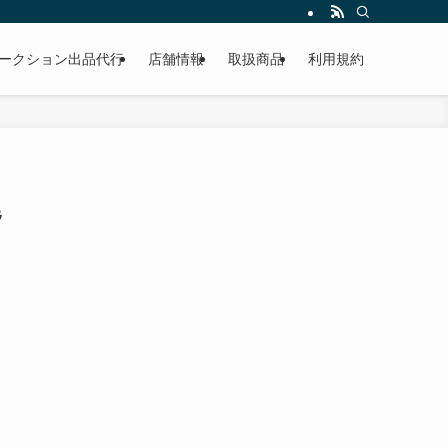
作業もこなしています。出張対応、代車完備、見積り無料です。気軽にお問い合わ
ークション出品代行
店舗情報
取扱商品
利用規約
尾