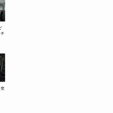
ビ
ッチ
ラ交