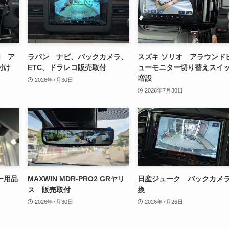
加 ア
ラパン ナビ、バックカメラ、
スズキ ソリオ アラウンド
付け
ETC、ドラレコ販売取付
ューモニター切り替えスイ
増設
2026年7月30日
2026年7月30日
ー用品
MAXWIN MDR-PRO2 GRヤリ
日産ジューク バックカメ
ス 販売取付
換
2026年7月30日
2026年7月26日