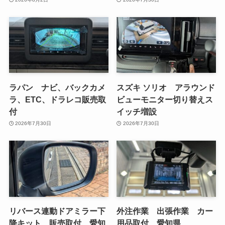
ラパン ナビ、バックカメ
スズキ ソリオ アラウンド
ラ、ETC、ドラレコ販売取
ビューモニター切り替えス
付
イッチ増設
2026年7月30日
2026年7月30日
リバース連動ドアミラー下
外注作業 出張作業 カー
降キット 販売取付 愛知
用品取付 愛知県