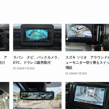
加 ア
ラパン ナビ、バックカメラ、
スズキ ソリオ アラウンド
付け
ETC、ドラレコ販売取付
ューモニター切り替えスイ
増設
2026年7月30日
2026年7月30日