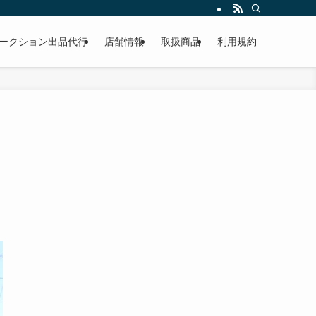
作業もこなしています。出張対応、代車完備、見積り無料です。気軽にお問い合わ
ークション出品代行
店舗情報
取扱商品
利用規約