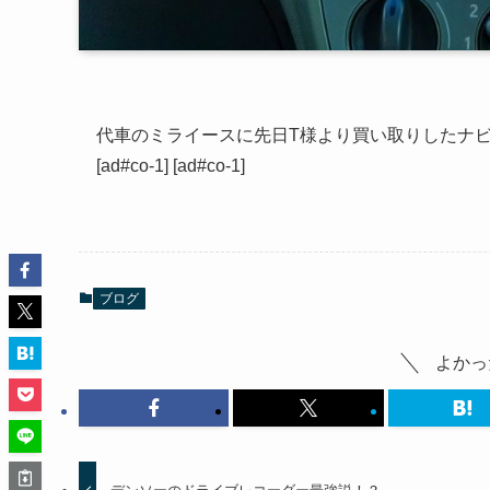
代車のミライースに先日T様より買い取りしたナビ
[ad#co-1] [ad#co-1]
ブログ
よかっ