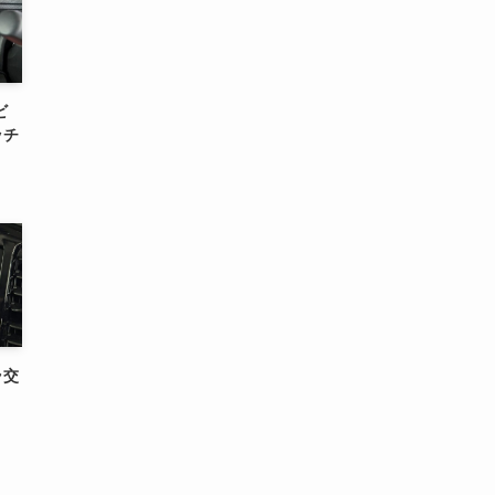
ビ
ッチ
ラ交