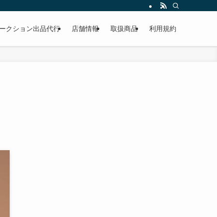
作業もこなしています。出張対応、代車完備、見積り無料です。気軽にお問い合わ
ークション出品代行
店舗情報
取扱商品
利用規約