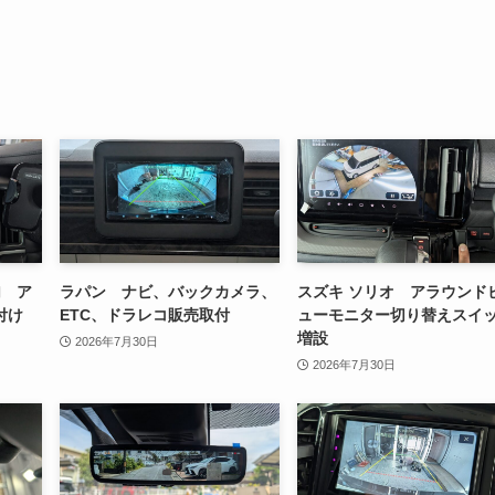
加 ア
ラパン ナビ、バックカメラ、
スズキ ソリオ アラウンド
付け
ETC、ドラレコ販売取付
ューモニター切り替えスイ
増設
2026年7月30日
2026年7月30日