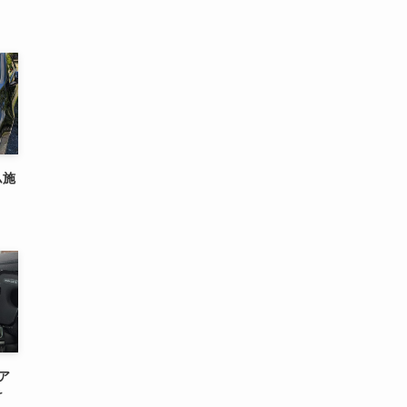
ム施
ア
け