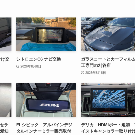
付け交
シトロエンC6 ナビ交換
ガラスコートとカーフィル
工専門の刈谷店
2026年8月8日
2026年8月8日
ンセラ
FLシビック アルパインデジ
デリカ HDMIポート追加 
 愛知
タルインナーミラー販売取付
イストキャンセラー取り付