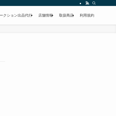
作業もこなしています。出張対応、代車完備、見積り無料です。気軽にお問い合わ
ークション出品代行
店舗情報
取扱商品
利用規約