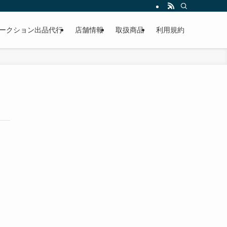
作業もこなしています。出張対応、代車完備、見積り無料です。気軽にお問い合わ
ークション出品代行
店舗情報
取扱商品
利用規約