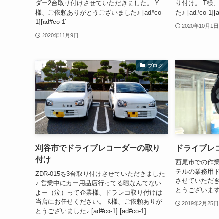
ダー2台取り付けさせていただきました。 Y
り付け。 T様
様、ご依頼ありがとうございました♪ [ad#co-
た♪ [ad#co-1][a
1][ad#co-1]
2020年10月1日
2020年11月9日
ブログ
刈谷市でドライブレコーダーの取り
ドライブレ
付け
西尾市での作業
テルの業務用ド
ZDR-015を3台取り付けさせていただきました
させていただき
♪ 営業中にカー用品店行ってる暇なんてない
とうございます♪ [a
よー（泣）って企業様、ドラレコ取り付けは
当店にお任せください。 K様、ご依頼ありが
2019年2月25日
とうございました♪ [ad#co-1] [ad#co-1]