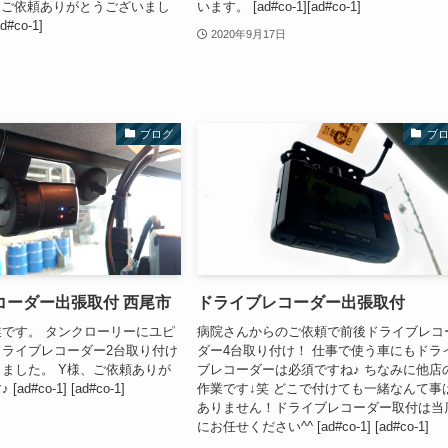
、ご依頼ありがとうございまし
います。 [ad#co-1][ad#co-1]
d#co-1]
2020年9月17日
ブログ
ブ
コーダー出張取付 西尾市
ドライブレコーダー出張取付
です。 タンクローリーにユピ
病院さんからのご依頼で前後ドライブレコ
ライブレコーダー2台取り付け
ダー4台取り付け！ 仕事で使う車にもドラ
ました。 Y様、ご依頼ありが
ブレコーダーは必須ですね♪ ちなみに他店
d#co-1] [ad#co-1]
作業です↓笑 どこで付けても一緒なんて事
ありません！ドライブレコーダー取付は当
にお任せください^^ [ad#co-1] [ad#co-1]