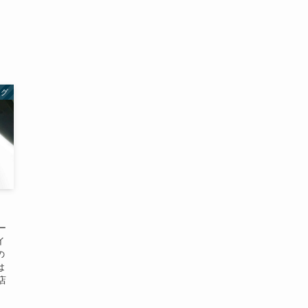
ログ
ー
イ
の
は
店