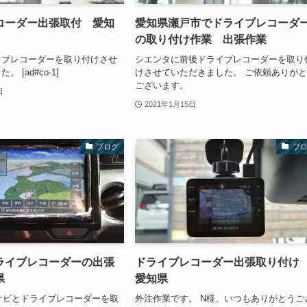
コーダー出張取付 愛知
愛知県瀬戸市でドライブレコーダ
の取り付け作業 出張作業
イブレコーダーを取り付けさせ
シエンタに前後ドライブレコーダーを取り
 [ad#co-1]
けさせていただきました。 ご依頼ありが
ございます。
日
2021年1月15日
ブログ
ブ
ライブレコーダーの出張
ドライブレコーダー出張取り付
県
愛知県
ーナビとドライブレコーダーを取
外注作業です。 N様、いつもありがとうご