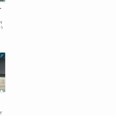
ー
付
とう
ログ
け
ざ